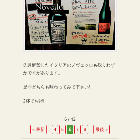
先月解禁したイタリアのノヴェッロも残りわず
かですがあります。
是非どちらも味わってみて下さい!
2杯でお得!!
6 / 42
6
« 最新
4
5
7
8
最後 »
...
...